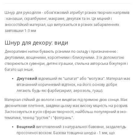
Шнур для рукоділля - обов'язковий атрибут різних творчих напрямів
: канзаши, скрапбукинг, макраме, декупаж та ін. Це міцний і
зносостійкий матеріал, що випускається в різних забарвленнях
завтовшки 1-3 мм
Шнур для декору: види
Декоративні нитки бувають різними по складу і призначенню :
джутовими, вощеними, корсетними і блискучими. З їх допомогою
створюються сувеніри, дитячі іграшки, стильна авторська біжутерія і
багато що інше.
Джутовий
відоміший як "шпагат" або "мотузка". Матеріал має
впізнанний коричневий відтінок, на його основу добре
лягають будь-які фарби(акрил, аерозоль, гуаш).
Матеріал стійкий до вологи і не вицвітає під прямою дією сонця. Має
двохниткове плетіння, завдяки цьому має високу міцність на розрив.
Застосовується в усіх сферах творчості, найбільш популярний в эко-
тематике, техніці "рустик" і "філігрань".
Вощений
виготовлений з натуральної бавовни, заздалегідь
просоченої воском. Базова товщина шнура - 1 мм, що