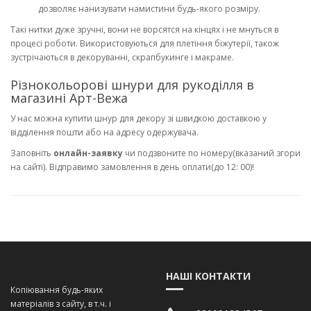
дозволяє нанизувати намистини будь-якого розміру.
Такі нитки дуже зручні, вони не ворсятся на кінцях і не мнуться в
процесі роботи. Використовуються для плетіння біжутерії, також
зустрічаються в декоруванні, скрапбукинге і макраме.
Різнокольорові шнури для рукоділля в
магазині Арт-Вежа
У нас можна купити шнур для декору зі швидкою доставкою у
відділення пошти або на адресу одержувача.
Заповніть
онлайн-заявку
чи подзвоните по номеру(вказаний згори
на сайті). Відправимо замовлення в день оплати(до 12: 00)!
НАШІ КОНТАКТИ
Копіювання будь-яких
матеріалів з сайту, в т.ч. і