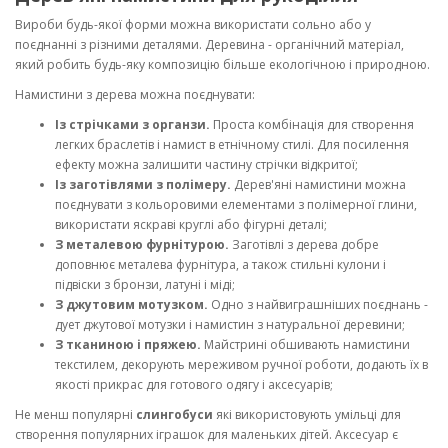
Вироби будь-якої форми можна використати сольно або у
поєднанні з різними деталями. Деревина - органічний матеріал,
який робить будь-яку композицію більше екологічною і природною.
Намистини з дерева можна поєднувати:
Із стрічками з органзи.
Проста комбінація для створення
легких браслетів і намист в етнічному стилі. Для посилення
ефекту можна залишити частину стрічки відкритої;
Із заготівлями з полімеру.
Дерев'яні намистини можна
поєднувати з кольоровими елементами з полімерної глини,
використати яскраві круглі або фігурні деталі;
З металевою фурнітурою.
Заготівлі з дерева добре
доповнює металева фурнітура, а також стильні кулони і
підвіски з бронзи, латуні і міді;
З джутовим мотузком.
Одно з найвиграшніших поєднань -
дует джутової мотузки і намистин з натуральної деревини;
З тканиною і пряжею.
Майстрині обшивають намистини
текстилем, декорують мереживом ручної роботи, додають їх в
якості прикрас для готового одягу і аксесуарів;
Не менш популярні
слингобуси
які використовують умільці для
створення популярних іграшок для маленьких дітей. Аксесуар є