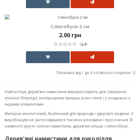
Слінгобуси 2 см
2.00 грн
0
Показано від 1 до 6 з 6 (всього сторінок: 1)
Найчастіше дерев'яні намистини використовують для створення
етнічної біжутерії, интерьерних прикрас в эко-стиле і у поєднанні з
іншими елементами.
Матеріал екологічний, безпечний для природи і здоров'я людини. У
виробництві не застосовувалися токсичні речовини і просочення. В
наявності круглі і плоскі намистини, дерев'яні кільця і слингобуси.
Дерев'яні намистини для рукоділля