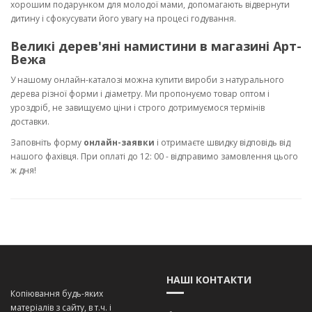
хорошим подарунком для молодої мами, допомагають відвернути
дитину і сфокусувати його увагу на процесі годування.
Великі дерев'яні намистини в магазині Арт-
Вежа
У нашому онлайн-каталозі можна купити вироби з натурального
дерева різної форми і діаметру. Ми пропонуємо товар оптом і
уроздріб, не завищуємо ціни і строго дотримуємося термінів
доставки.
Заповніть форму
онлайн-заявки
і отримаєте швидку відповідь від
нашого фахівця. При оплаті до 12: 00 - відправимо замовлення цього
ж дня!
НАШІ КОНТАКТИ
Копіювання будь-яких
матеріалів з сайту, в т.ч. і