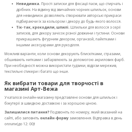
Невидимка.
Прості затиски для фіксації пасм, що стирчать і
дрібних. На відміну від звичайних чорних шпильок, основи
для невидимок дозволяють створювати авторські прикраси
підбираючи їх за кольором і декору до будь-якого волосся.
Тік-так, крокодили, шпилі.
Шпильки для волосся з серії
затисків, для декору зачісок різної довжини і густини. Основи
прикрашають фігурним декором, органзой, пайетками і
іншими аксесуарами для рукоділля.
Можливі варіанти, коли основи декорують блискітками, стразами,
обшивають нитками і забарвлюють за допомогою акрилових фарб.
При необхідності можна використати гудзики, відрізи мережив,
текстильні стикери і багато що інше.
Як вибрати товари для творчості в
магазині Арт-Вежа
У каталозі онлайн-магазину представлені основи для шпильок і
біжутерії зі швидкою доставкою і за хорошою ціною.
Залишилися питання?
Подзвоніть по номеру, який вказаний на
сайті, або заповніть
онлайн-
форму
замовлення. Відправка в день
оплати(до 12: 00)!