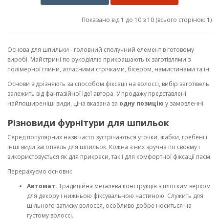
Показано від 1 до 10 з 10 (всього сторінок: 1)
Основа для шпильки - головний сполучний елемент в готовому
виробі. Майстрині по рукоділлю прикрашають їх заготівлями з
полімерної глини, атласними стрічками, бісером, намистинами та ін.
Основи відрізняють за способом фіксації на волоссі, вибір заготівель
залежить від фантазійної ідеї автора. У продажу представлені
найпоширеніші види, ціна вказана за
одну позицію
у замовленні.
Різновиди фурнітури для шпильок
Серед популярних назв часто зустрічаються уточки, жабки, гребені і
інші види заготівель для шпильок. Кожна з них зручна по своєму і
використовується як для прикраси, так і для комфортної фіксації пасм.
Перерахуємо основні:
Автомат.
Традиційна металева конструкція з плоским верхом
для декору і нижньою фіксувальною частиною. Служить для
щільного затиску волосся, особливо добре носиться на
густому волоссі.