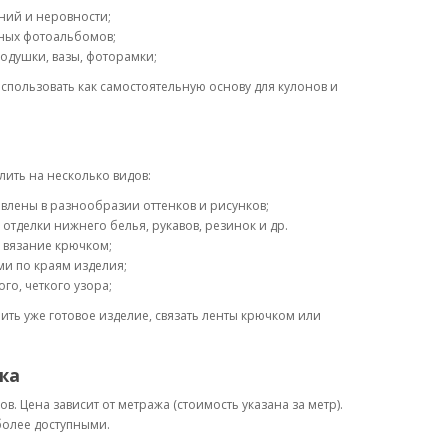
ний и неровности;
йных фотоальбомов;
одушки, вазы, фоторамки;
спользовать как самостоятельную основу для кулонов и
ить на несколько видов:
лены в разнообразии оттенков и рисунков;
отделки нижнего белья, рукавов, резинок и др.
 вязание крючком;
ми по краям изделия;
о, четкого узора;
ь уже готовое изделие, связать ленты крючком или
жа
. Цена зависит от метража (стоимость указана за метр).
более доступными.