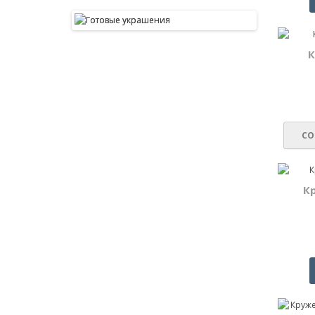
К
СО
К