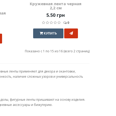
Кружевная лента черная
2,2 см
лая
5.50 грн
0
КУПИТЬ
Показано с 1 по 15 из 16 (всего 2 страниц)
евные ленты применяют для декора и окантовки,
тонкость, наличие сложных узоров и универсальность
подолы, фигурные ленты пришивают на основу изделия.
дневные аксессуары и бижутерию.