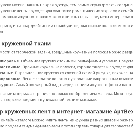
ужево можно нашить на края одежды, тем самым скрыв дефекты соедине
ужевные ленты подходят для окантовки романтических открыток и семе
помощью ажурных вставок можно оживить старые предметы интерьера: п
пригодится в кардмейкинге и скрапбукинге, эластичные полоски можно и
в.
 кружевной ткани
мости от творческой задачи, воздушные кружевные полоски можно раздел
ипюровые.
Объемное кружево с точными, рельефными узорами. Представ
ластичные.
Прочные кружевные полоски, хорошо тянутся и подходят для 
язаные.
Выразительное кружево со сложной схемой рисунка, похожее на
апроновые.
Легкое сетчатое полотно с узорчатыми капроновыми вставка
журные.
Самый популярный вид, с чередованием ажурного фона и плотног
вание материала ограничено только воображением мастера. Можно купит
ь авторские предметы в уникальной технике макраме.
р кружевных лент в интернет-магазине АртВе
онлайн-каталоге можно купить ленты из кружева разных цветов и размеров
о продаем хэндмэйд-материалы и хотим сделать товары для творчества 