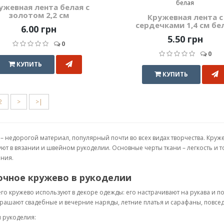
ужевная лента белая с
золотом 2,2 см
Кружевная лента с
сердечками 1,4 см бе
6.00 грн
5.50 грн
0
0
КУПИТЬ
КУПИТЬ
2
>
>|
– недорогой материал, популярный почти во всех видах творчества. Круж
ют в вязании и швейном рукоделии. Основные черты ткани – легкость и 
ния.
очное кружево в рукоделии
го кружево используют в декоре одежды: его настрачивают на рукава и 
рашают свадебные и вечерние наряды, летние платья и сарафаны, повсе
 рукоделия: