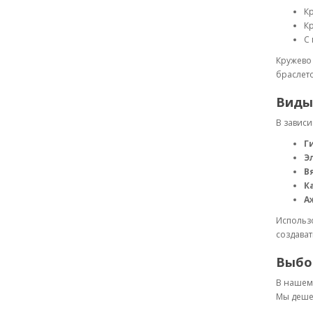
Кр
Кр
С 
Кружево 
браслето
Виды
В зависи
Г
Э
В
К
А
Использо
создават
Выбо
В нашем 
Мы дешев