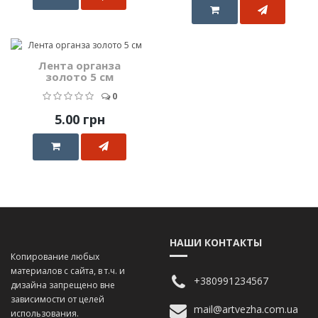
Лента органза
золото 5 см
0
5.00 грн
НАШИ КОНТАКТЫ
Копирование любых
материалов с сайта, в т.ч. и
+380991234567
дизайна запрещено вне
зависимости от целей
mail@artvezha.com.ua
использования.