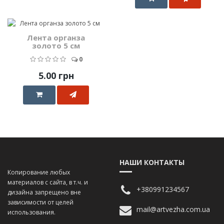
Лента органза
золото 5 см
0
5.00 грн
НАШИ КОНТАКТЫ
Копирование любых
материалов с сайта, в т.ч. и
+380991234567
дизайна запрещено вне
зависимости от целей
mail@artvezha.com.ua
использования.