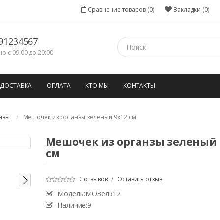
Сравнение товаров (0)
Закладки (0)
91234567
о с 09:00 до 20:00
ДОСТАВКА
ОПЛАТА
КТО МЫ
КОНТАКТЫ
нзы
Мешочек из органзы зеленый 9х12 см
Мешочек из органзы зеленый 
см
0 отзывов
/
Оставить отзыв
Модель:МОЗел912
Наличие:9