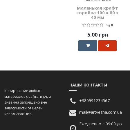
Маленькая крафт
коробка 100 х 80 х
40 мм
0
5.00 грн
НАШИ КОНТАКТЫ
Копирование любых
материалов с сайта, в т.ч. и
+380991234567
дизайна запрещено вне
зависимости от целей
mail@artvezha.com.ua
использования.
Ежедневно с 09:00 до